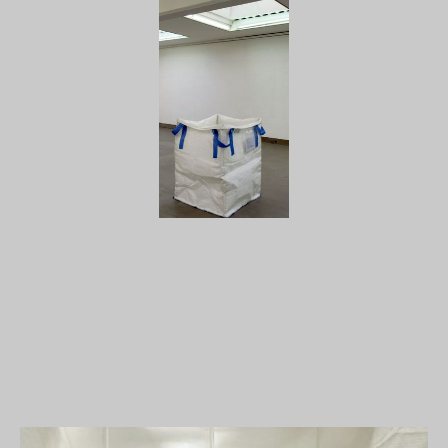
Linien (1 Kubik) O'hausen, 2023, Raumobjekt/Installation in der
Halle des Vereins für aktuelle Kunst/Ruhrgebiet, Big Bag, 28
Plexiglas-Rundstäbe verschiedene Stärken/Längen, 100 x 90 x 90
cm