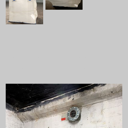
1 Kubik, 2019, Raumobjekt/Installation zu Kunststation 2019 im
bunker k101 Köln, Big Bag, 4 Holzstäbe, 4 Kalksandsteine,
Kunststoffband schwarz-gelb mit Blockstreifen, 110 x 90 x 90
cm