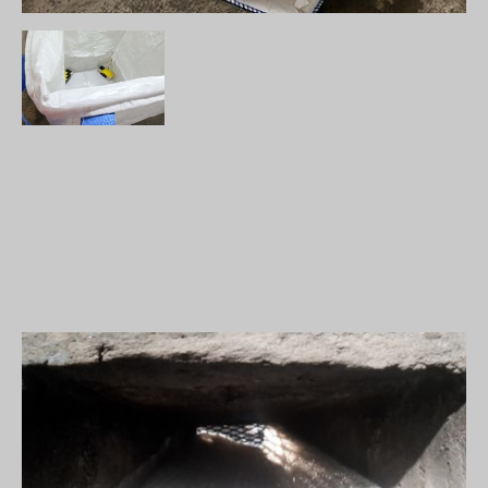
Luft-Raum, 2022, Intervention in einem ehem. Lüftungsschacht
zu Kunststation 2022 im bunker k101 Köln, Luftpolsterfolie, 61 x
23 x 90 cm