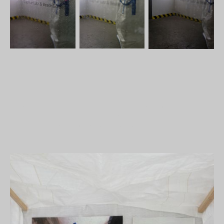
1 Kubik - künstlerische Konzepte, 2025, Raumobjekt/Installation
zu Die perfekte Welle - Upcycling und verwandte künstlerische
Handlungen, Künstlerforum Bonn, Big Bag, 4 Holzstäbe, 4
Fotoprints auf Leinwand, 110 x 90 x 90 cm