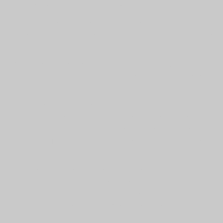
Verbindungen und Brüche entdecken.
Im Außenraum geraten Bänder in den Blick, die
eher unauffällige Partien an Bäumen, Bauten oder
Alltagsobjekten besetzen.
Von Ort zu Ort eröffnet die Baustofftasche, auch
bekannt als Big Bag, einen portablen temporären
Raum im Raum.
Lichtfarben, Lichtbrechungen, Lichtbündelungen
gestalten Formationen aus farblos-transparenten
Plexiglasstäben immer wieder neu, der
beständige Wandel ist unerschöpflich lesbar.
Alle künstlerischen Werke und Eingriffe erspüren
– streng oder spielerisch – vorgefundene wie
eigens entwickelte Strukturen, Rhythmen und
Liniengefüge, kleinste grafische bis
stadträumliche Großstrukturen.