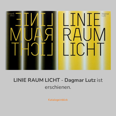
LINIE RAUM LICHT
-
Dagmar Lutz
ist
erschienen.
Katalogeinblick