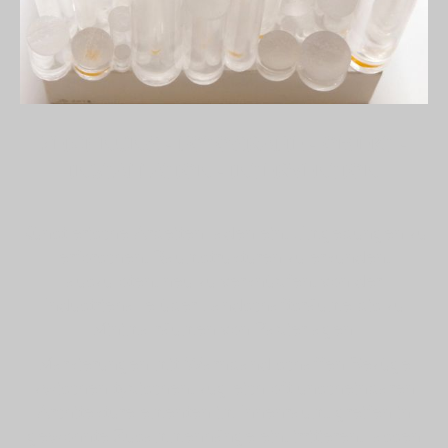
ZEICHNUNG
-
FOTOGRAFIE
-
OBJEKT
-
INSTALLATION
-
INTERVENTION
Künstlerische Arbeiten laden ein, Umgebungen zu
erforschen, Raumstrukturen zu erkunden,
auszuloten, neu zu verknüpfen, von der
Industriehalle über Landschaftsräume bis zu
Minimalräumen von Papierlagen.
Markierungen mit Warnband schaffen Bezüge
zwischen typischen, zugleich oft unscheinbaren
Architekturelementen im Innenraum, greifen in
gewohnte Zusammenhänge ein, irritieren, lassen